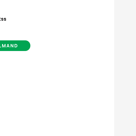
tss
ELMAND