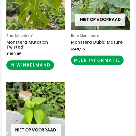
NIET OP VOORRAAD
Rare Monstera's
Rare Monstera's
Monstera Mutation
Monstera Dubia Mature
Twisted
€
49,95
€
199,95
MEER INFORMATIE
IN WINKELMAND
NIET OP VOORRAAD