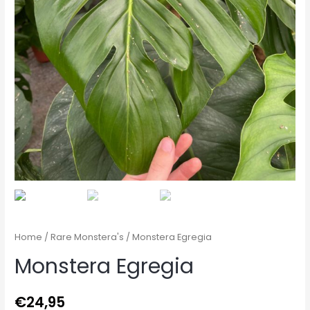
Home
/
Rare Monstera's
/ Monstera Egregia
Monstera Egregia
€
24,95